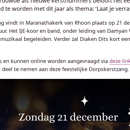
trouwde als nieuwe kerstnummers belooft het ee
 te worden met dit jaar als thema: ‘Laat je verra
g vindt in Maranathakerk van Rhoon plaats op 21 d
uur. Het IJE-koor en band, onder leiding van Damyan 
uzikaal begeleiden. Verder zal Diaken Dits kort ee
tis en kunnen online worden aangevraagd via
deze lin
deel te nemen aan deze feestelijke Dorpskerstzang.