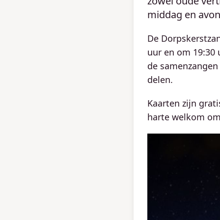
zowel oude ver
middag en avond
De Dorpskerstzan
uur en om 19:30 
de samenzangen m
delen.
Kaarten zijn gra
harte welkom om 