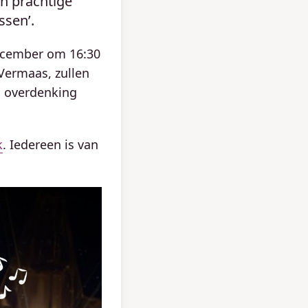
n prachtige
ssen’.
ecember om 16:30
Vermaas, zullen
n overdenking
k
. Iedereen is van