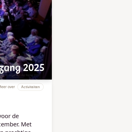
tzang 2025
eer over
Activiteiten
voor de
cember. Met